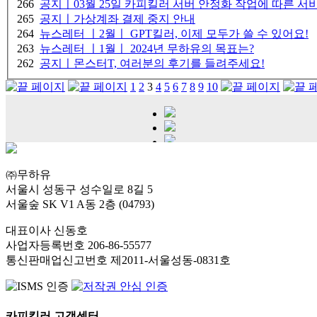
266
공지ㅣ03월 25일 카피킬러 서버 안정화 작업에 따른 서
265
공지ㅣ가상계좌 결제 중지 안내
264
뉴스레터 ㅣ2월ㅣ GPT킬러, 이제 모두가 쓸 수 있어요!
263
뉴스레터 ㅣ1월ㅣ 2024년 무하유의 목표는?
262
공지ㅣ몬스터T, 여러분의 후기를 들려주세요!
1
2
3
4
5
6
7
8
9
10
㈜무하유
서울시 성동구 성수일로 8길 5
서울숲 SK V1 A동 2층 (04793)
대표이사 신동호
사업자등록번호 206-86-55577
통신판매업신고번호 제2011-서울성동-0831호
카피킬러 고객센터