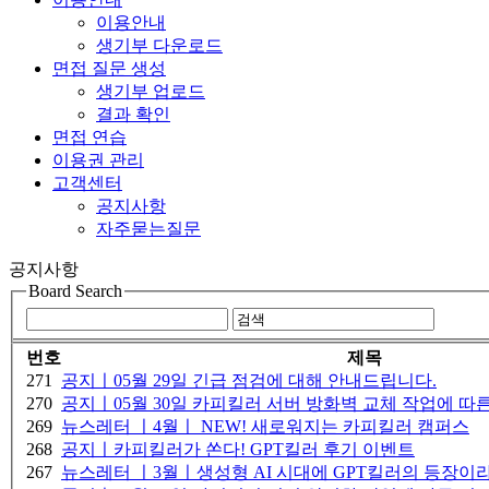
이용안내
생기부 다운로드
면접 질문 생성
생기부 업로드
결과 확인
면접 연습
이용권 관리
고객센터
공지사항
자주묻는질문
공지사항
Board Search
번호
제목
271
공지ㅣ05월 29일 긴급 점검에 대해 안내드립니다.
270
공지ㅣ05월 30일 카피킬러 서버 방화벽 교체 작업에 따
269
뉴스레터 ㅣ4월ㅣ NEW! 새로워지는 카피킬러 캠퍼스
268
공지ㅣ카피킬러가 쏜다! GPT킬러 후기 이벤트
267