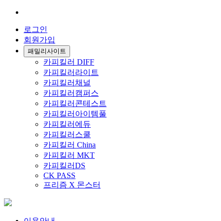
로그인
회원가입
패밀리사이트
카피킬러 DIFF
카피킬러라이트
카피킬러채널
카피킬러캠퍼스
카피킬러콘테스트
카피킬러아이템풀
카피킬러에듀
카피킬러스쿨
카피킬러 China
카피킬러 MKT
카피킬러DS
CK PASS
프리즘 X 몬스터
이용안내