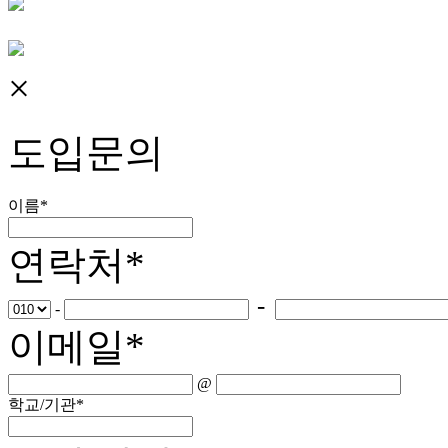
×
도입문의
이름
*
연락처
*
-
-
이메일
*
@
학교/기관
*