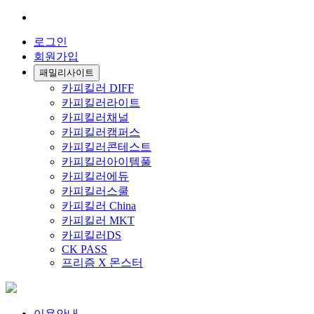
로그인
회원가입
패밀리사이트
카피킬러 DIFF
카피킬러라이트
카피킬러채널
카피킬러캠퍼스
카피킬러콘테스트
카피킬러아이템풀
카피킬러에듀
카피킬러스쿨
카피킬러 China
카피킬러 MKT
카피킬러DS
CK PASS
프리즘 X 몬스터
이용안내