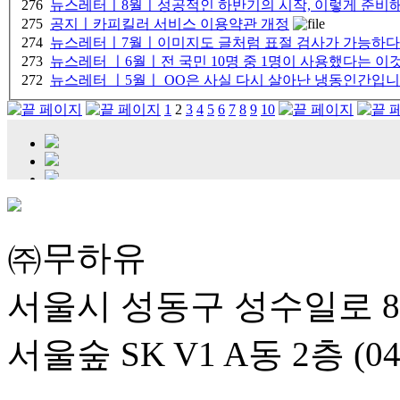
276
뉴스레터ㅣ8월ㅣ성공적인 하반기의 시작, 이렇게 준비해
275
공지ㅣ카피킬러 서비스 이용약관 개정
274
뉴스레터ㅣ7월ㅣ이미지도 글처럼 표절 검사가 가능하다
273
뉴스레터 ㅣ6월ㅣ전 국민 10명 중 1명이 사용했다는 이것
272
뉴스레터 ㅣ5월ㅣ OO은 사실 다시 살아난 냉동인간입니
1
2
3
4
5
6
7
8
9
10
㈜무하유
서울시 성동구 성수일로 8
서울숲 SK V1 A동 2층 (04