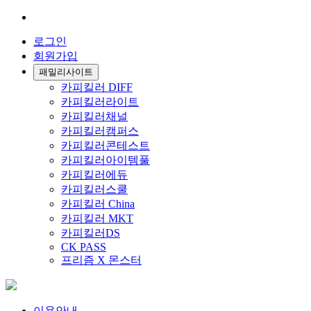
로그인
회원가입
패밀리사이트
카피킬러 DIFF
카피킬러라이트
카피킬러채널
카피킬러캠퍼스
카피킬러콘테스트
카피킬러아이템풀
카피킬러에듀
카피킬러스쿨
카피킬러 China
카피킬러 MKT
카피킬러DS
CK PASS
프리즘 X 몬스터
이용안내